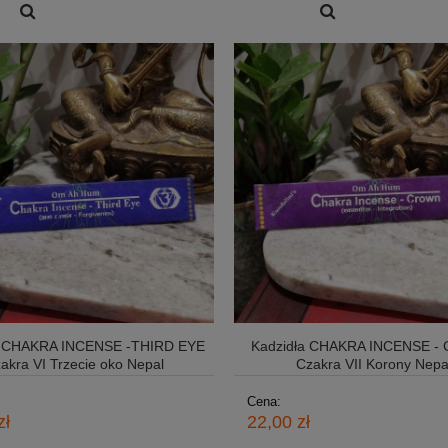
a CHAKRA INCENSE -THIRD EYE
Kadzidła CHAKRA INCENSE 
akra VI Trzecie oko Nepal
Czakra VII Korony Nepa
Cena:
zł
22,00 zł