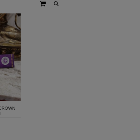
- CROWN
l