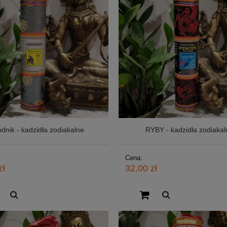
dnik - kadzidła zodiakalne
RYBY - kadzidła zodiakal
Cena:
zł
32,00 zł