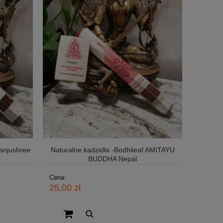
Manjushree
Naturalne kadzidła -Bodhileaf AMITAYU
BUDDHA Nepal
Cena:
25,00 zł