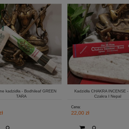
ne kadzidła - Bodhileaf GREEN
Kadzidła CHAKRA INCENSE 
TARA
Czakra I Nepal
Cena:
zł
22,00 zł