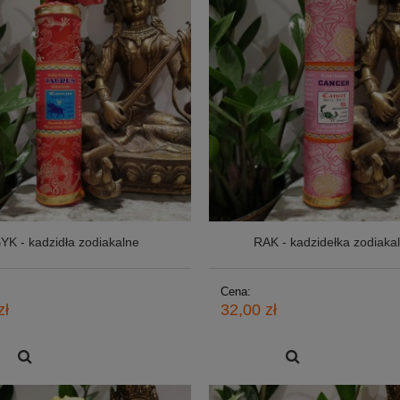
YK - kadzidła zodiakalne
RAK - kadzidełka zodiaka
Cena:
zł
32,00 zł