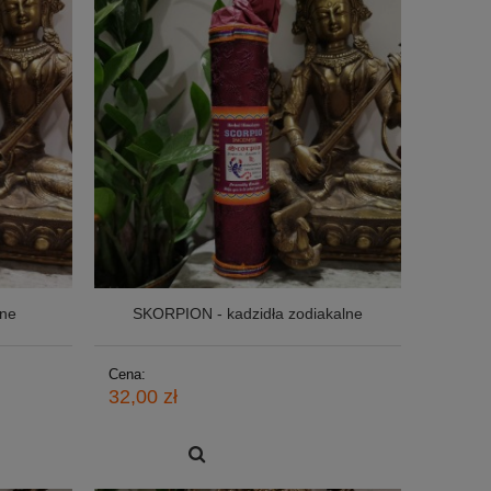
lne
SKORPION - kadzidła zodiakalne
Cena:
32,00 zł