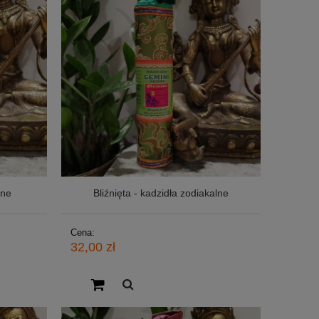
lne
Bliźnięta - kadzidła zodiakalne
Cena:
32,00 zł