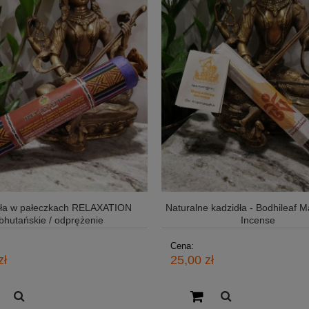
dła w pałeczkach RELAXATION
Naturalne kadzidła - Bodhileaf 
bhutańskie / odprężenie
Incense
Cena:
zł
25,00 zł