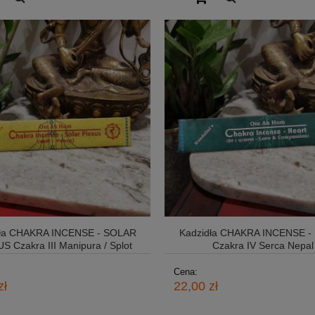
dła CHAKRA INCENSE - SOLAR
Kadzidła CHAKRA INCENSE -
S Czakra III Manipura / Splot
Czakra IV Serca Nepal
słoneczny Nepal
Cena:
zł
22,00 zł