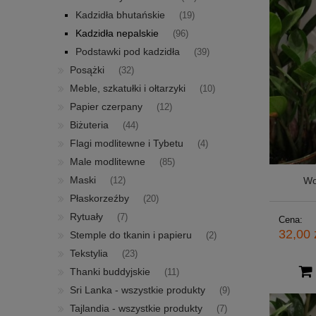
Kadzidła bhutańskie
(19)
Kadzidła nepalskie
(96)
Podstawki pod kadzidła
(39)
Posążki
(32)
Meble, szkatułki i ołtarzyki
(10)
Papier czerpany
(12)
Biżuteria
(44)
Flagi modlitewne i Tybetu
(4)
Male modlitewne
(85)
Maski
Wo
(12)
Płaskorzeźby
(20)
Rytuały
(7)
Cena:
32,00 
Stemple do tkanin i papieru
(2)
Tekstylia
(23)
Thanki buddyjskie
(11)
Sri Lanka - wszystkie produkty
(9)
Tajlandia - wszystkie produkty
(7)