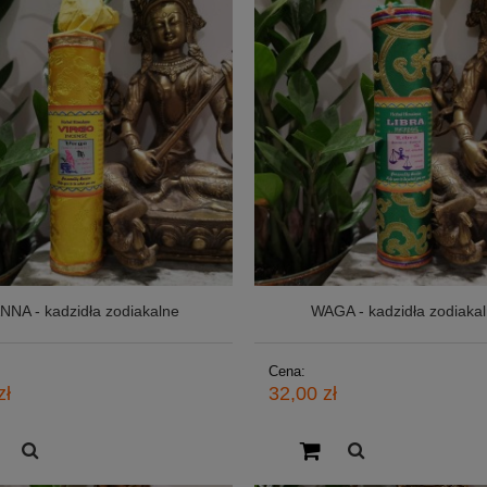
NNA - kadzidła zodiakalne
WAGA - kadzidła zodiaka
Cena:
zł
32,00 zł