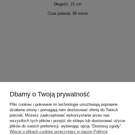
Długość: 21 cm
Czas palenia: 80 minut
Dbamy o Twoją prywatność
Warunki zakupów
Pliki cookies i pokrewne im technologie umożliwiają poprawne
działanie strony i pomagają nam dostosować ofertę do Twoich
Moje konto
potrzeb. Możesz zaakceptować wykorzystanie przez nas
wszystkich tych plików i przejść do sklepu lub dostosować użycie
plików do swoich preferencji, wybierając opcję "Dostosuj zgody".
Informacje o sklepie
Więcej o plikach cookies przeczytasz w naszej Polityce