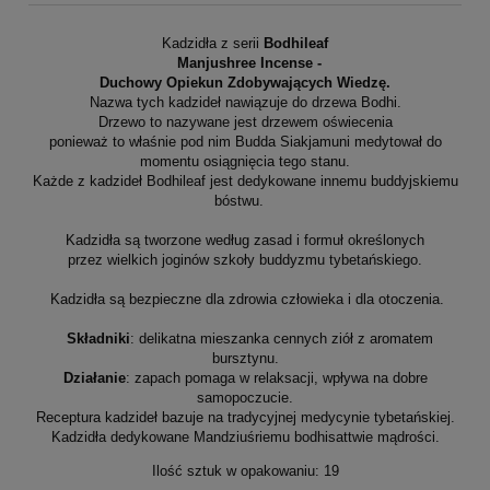
Kadzidła z serii
Bodhileaf
Manjushree Incense -
Duchowy Opiekun Zdobywających Wiedzę.
Nazwa tych kadzideł nawiązuje do drzewa Bodhi.
Drzewo to nazywane jest drzewem oświecenia
ponieważ to właśnie pod nim Budda Siakjamuni medytował do
momentu osiągnięcia tego stanu.
Każde z kadzideł Bodhileaf jest dedykowane innemu buddyjskiemu
bóstwu.
Kadzidła są tworzone według zasad i formuł określonych
przez wielkich joginów szkoły buddyzmu tybetańskiego.
Kadzidła są bezpieczne dla zdrowia człowieka i dla otoczenia.
Składniki
: delikatna mieszanka cennych ziół z aromatem
bursztynu.
Działanie
:
zapach pomaga w relaksacji, wpływa na dobre
samopoczucie.
Receptura kadzideł bazuje na tradycyjnej medycynie tybetańskiej.
Kadzidła dedykowane Mandziuśriemu bodhisattwie mądrości.
Ilość sztuk w opakowaniu: 19