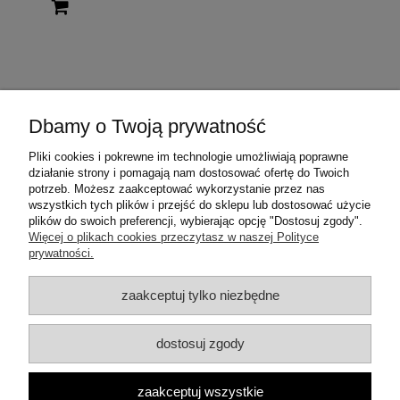
Dbamy o Twoją prywatność
Warunki zakupów
Pliki cookies i pokrewne im technologie umożliwiają poprawne
działanie strony i pomagają nam dostosować ofertę do Twoich
Moje konto
potrzeb. Możesz zaakceptować wykorzystanie przez nas
wszystkich tych plików i przejść do sklepu lub dostosować użycie
plików do swoich preferencji, wybierając opcję "Dostosuj zgody".
Informacje o sklepie
Więcej o plikach cookies przeczytasz w naszej Polityce
prywatności.
Dane teleadresowe:
zaakceptuj tylko niezbędne
ul. Mrówcza 3a
04-857 Warszawa
E-mail: dzambhala@dzambhala.pl
dostosuj zgody
Telefon:
+48 514 086 069
pokaż pełną wersję strony
zaakceptuj wszystkie