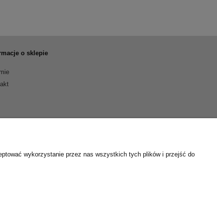
rmacje o sklepie
rmie
akt
eptować wykorzystanie przez nas wszystkich tych plików i przejść do