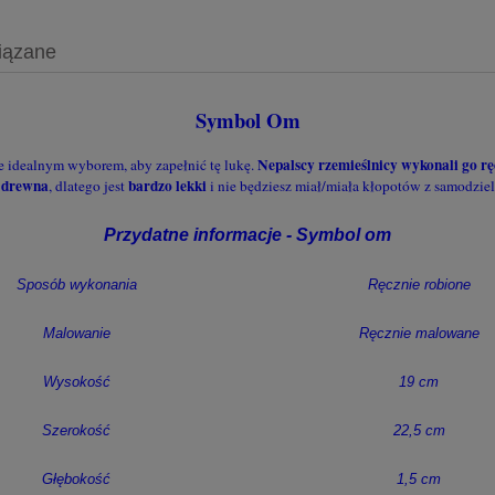
iązane
Symbol Om
Nepalscy rzemieślnicy wykonali go rę
ie idealnym wyborem, aby zapełnić tę lukę.
 drewna
bardzo lekki
, dlatego jest
i nie będziesz miał/miała kłopotów z samodz
Przydatne informacje - Symbol om
Sposób wykonania
Ręcznie robione
Malowanie
Ręcznie malowane
Wysokość
19 cm
Szerokość
22,5 cm
Głębokość
1,5 cm