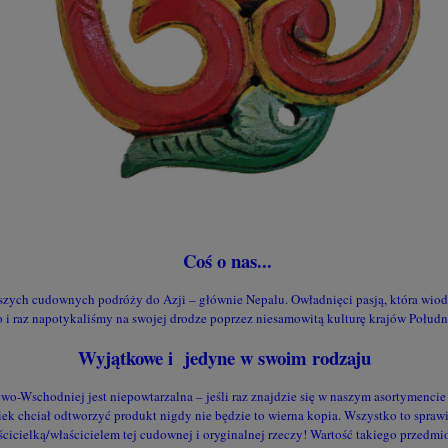
Coś o nas...
szych cudownych podróży do Azji – głównie Nepalu. Owładnięci pasją, która wiodł
co i raz napotykaliśmy na swojej drodze poprzez niesamowitą kulturę krajów Połu
Wyjątkowe i jedyne w swoim rodzaju
o-Wschodniej jest niepowtarzalna – jeśli raz znajdzie się w naszym asortymencie
ek chciał odtworzyć produkt nigdy nie będzie to wierna kopia. Wszystko to sprawi
cicielką/właścicielem tej cudownej i oryginalnej rzeczy! Wartość takiego przedmiot