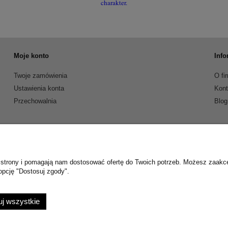
charakter.
Moje konto
Info
Twoje zamówienia
O fi
Ustawienia konta
Kont
Przechowalnia
Blog
ie strony i pomagają nam dostosować ofertę do Twoich potrzeb. Możesz zaakc
opcję "Dostosuj zgody".
j wszystkie