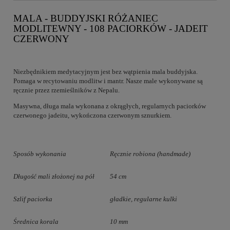
MALA - BUDDYJSKI RÓŻANIEC
MODLITEWNY - 108 PACIORKÓW - JADEIT
CZERWONY
Niezbędnikiem medytacyjnym jest bez wątpienia mala buddyjska.
Pomaga w recytowaniu modlitw i mantr. Nasze male wykonywane są
ręcznie przez rzemieślników z Nepalu.
Masywna, długa mala wykonana z okrągłych, regularnych paciorków
czerwonego jadeitu, wykończona czerwonym sznurkiem.
Sposób wykonania
Ręcznie robiona (handmade)
Długość mali złożonej na pół
54 cm
Szlif paciorka
gładkie, regularne kulki
Średnica korala
10 mm