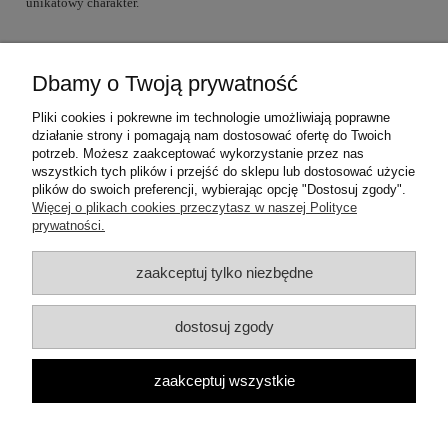
unikatowy charakter.
Dbamy o Twoją prywatność
Warunki zakupów
Pliki cookies i pokrewne im technologie umożliwiają poprawne
działanie strony i pomagają nam dostosować ofertę do Twoich
Moje konto
potrzeb. Możesz zaakceptować wykorzystanie przez nas
wszystkich tych plików i przejść do sklepu lub dostosować użycie
plików do swoich preferencji, wybierając opcję "Dostosuj zgody".
Informacje o sklepie
Więcej o plikach cookies przeczytasz w naszej Polityce
prywatności.
Dane teleadresowe:
zaakceptuj tylko niezbędne
ul. Mrówcza 3a
04-857 Warszawa
E-mail: dzambhala@dzambhala.pl
dostosuj zgody
Telefon:
+48 514 086 069
pokaż pełną wersję strony
zaakceptuj wszystkie
Facebook