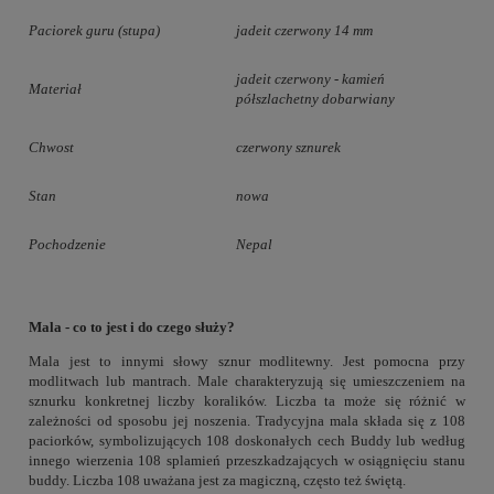
Paciorek guru (stupa)
jadeit czerwony 14 mm
jadeit czerwony - kamień
Materiał
półszlachetny dobarwiany
Chwost
czerwony sznurek
Stan
nowa
Pochodzenie
Nepal
Mala - co to jest i do czego służy?
Mala jest to innymi słowy sznur modlitewny. Jest pomocna przy
modlitwach lub mantrach. Male charakteryzują się umieszczeniem na
sznurku konkretnej liczby koralików. Liczba ta może się różnić w
zależności od sposobu jej noszenia. Tradycyjna mala składa się z 108
paciorków, symbolizujących 108 doskonałych cech Buddy lub według
innego wierzenia 108 splamień przeszkadzających w osiągnięciu stanu
buddy. Liczba 108 uważana jest za magiczną, często też świętą.