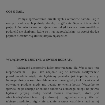
COŚ O NAS...
Pomysł sprowadzania orientalnych akcesoriów narodził się z
naszych cudownych podróży do Azji – głównie Nepalu. Owładnięci
pasją, która wiodła nas w tajemnicze zakątki świata postanowiliśmy
podzielić się skarbami, które co i raz napotykaliśmy na swojej drodze
poprzez niesamowitą kulturę krajów azjatyckich.
WYJĄTKOWE I JEDYNE W SWOIM RODZAJU
Większość akcesoriów, które sprowadzamy dla Was z Azji jest
niepowtarzalna – jeśli raz znajdzie się w naszym asortymencie
prawdopodobnie nigdy nie będziemy posiadać już kopii tej rzeczy.
Nasze produkty są
ręcznie robione
, więc nawet gdyby ktokolwiek chciał
odtworzyć produkt nigdy nie będzie to wierna kopia. Wszystko to
sprawia, że posiadając orientalne akcesoria z naszego sklepu na pewno
będziesz jedyną osobą wśród swoich znajomych, która jest
właścicielką/właścicielem tej cudownej i oryginalnej rzeczy! Wartość
takiego przedmiotu nigdy nie spadnie, a wręcz wzrośnie z racji na jej