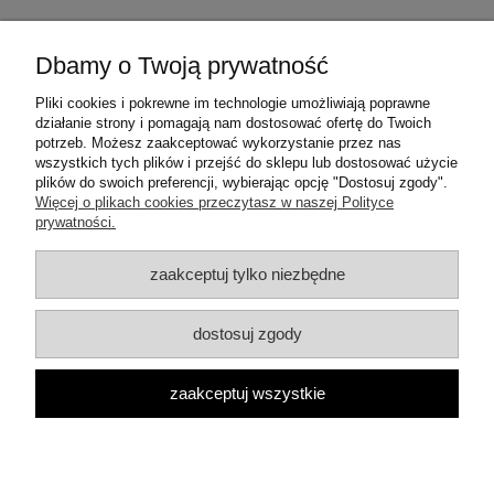
Dbamy o Twoją prywatność
Warunki zakupów
Pliki cookies i pokrewne im technologie umożliwiają poprawne
działanie strony i pomagają nam dostosować ofertę do Twoich
Moje konto
potrzeb. Możesz zaakceptować wykorzystanie przez nas
wszystkich tych plików i przejść do sklepu lub dostosować użycie
plików do swoich preferencji, wybierając opcję "Dostosuj zgody".
Informacje o sklepie
Więcej o plikach cookies przeczytasz w naszej Polityce
prywatności.
Dane teleadresowe:
zaakceptuj tylko niezbędne
ul. Mrówcza 3a
04-857 Warszawa
E-mail: dzambhala@dzambhala.pl
dostosuj zgody
Telefon:
+48 514 086 069
pokaż pełną wersję strony
zaakceptuj wszystkie
Facebook
Google Maps