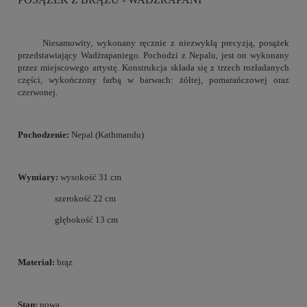
Niesamowity, wykonany ręcznie z niezwykłą precyzją, posążek
przedstawiający Wadżrapaniego. Pochodzi z Nepalu, jest on wykonany
przez miejscowego artystę. Konstrukcja składa się z trzech rozładanych
części, wykończony farbą w barwach: żółtej, pomarańczowej oraz
czerwonej.
Pochodzenie:
Nepal (Kathmandu)
Wymiary:
wysokość 31 cm
szerokość 22 cm
głębokość 13 cm
Materiał:
brąz
Stan:
nowa