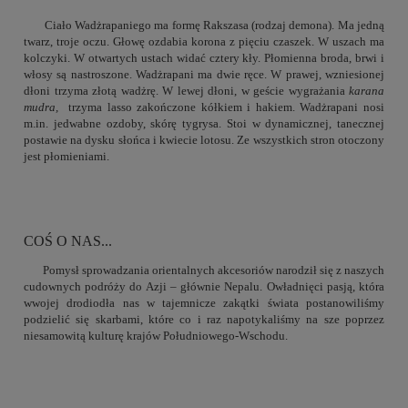
Ciało Wadżrapaniego ma formę Rakszasa (rodzaj demona). Ma jedną
twarz, troje oczu. Głowę ozdabia korona z pięciu czaszek. W uszach ma
kolczyki.
W otwartych ustach widać cztery kły. Płomienna broda, brwi i
włosy są nastroszone. Wadżrapani ma dwie ręce. W prawej, wzniesionej
dłoni trzyma złotą wadżrę. W lewej dłoni, w geście wygrażania
karana
mudra,
trzyma lasso zakończone kółkiem i hakiem. Wadżrapani nosi
m.in. jedwabne ozdoby, skórę tygrysa. Stoi w dynamicznej, tanecznej
postawie na dysku słońca i kwiecie lotosu. Ze wszystkich stron otoczony
jest płomieniami.
COŚ O NAS...
Pomysł sprowadzania orientalnych akcesoriów narodził się z naszych
cudownych podróży do Azji – głównie Nepalu. Owładnięci pasją, która
wwojej drodiodła nas w tajemnicze zakątki świata postanowiliśmy
podzielić się skarbami, które co i raz napotykaliśmy na sze poprzez
niesamowitą kulturę krajów Południowego-Wschodu.