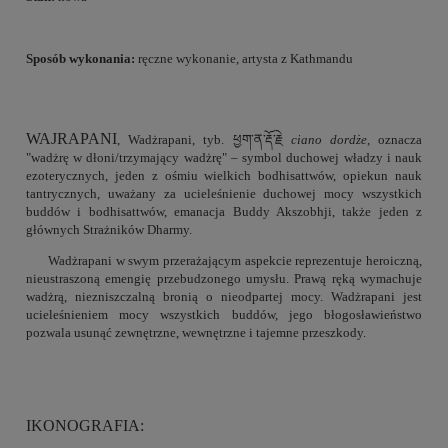
Sposób wykonania:
ręczne wykonanie, artysta z Kathmandu
WAJRAPANI
, Wadżrapani, tyb. ཕྱག་ན་རྡོ་རྗེ
ciano dordże
, oznacza
"wadżrę w dłoni/trzymający wadżrę" – symbol duchowej władzy i nauk
ezoterycznych, jeden z ośmiu wielkich bodhisattwów, opiekun nauk
tantrycznych, uważany za ucieleśnienie duchowej mocy wszystkich
buddów i bodhisattwów, emanacja Buddy Akszobhji, także jeden z
głównych Strażników Dharmy.
Wadżrapani w swym przerażającym aspekcie reprezentuje heroiczną,
nieustraszoną emengię przebudzonego umysłu. Prawą ręką wymachuje
wadżrą, niezniszczalną bronią o nieodpartej mocy. Wadżrapani jest
ucieleśnieniem mocy wszystkich buddów, jego błogosławieństwo
pozwala usunąć zewnętrzne, wewnętrzne i tajemne przeszkody.
IKONOGRAFIA: