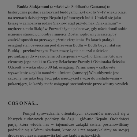
Budda Siakjamuni
(a właściwie Siddhartha Gautama) to
historyczna postać i założyciel buddyzmu. Żył około V–IV wieku p.n.e.
na terenach dzisiejszego Nepalu i północnych Indii. Urodził się jako
książę w zamożnym rodzie Siakjów, stąd przydomek „Siakjamuni” –
mędrzec z rodu Siakjów. Porzucił życie pałacowe, gdy uświadomił sobie
istnienie starości, choroby i śmierci. Został wędrownym ascetą, by
znaleźć sposób na przezwyciężenie cierpienia. Po latach praktyk
osiągnął stan oświecenia pod drzewem Bodhi w Bodh Gaya i stał się
Buddą – przebudzonym. Przez resztę życia nauczał o ścieżce
prowadzącej do wyzwolenia od cierpienia – czyli o Dharmie. Główne
elementy jego nauki to Cztery Szlachetne Prawdy i Ośmioraka Ścieżka.
Odszedł w wieku około 80 lat, osiągając Parinirwanę – całkowite
wyzwolenie z cyklu narodzin i śmierci (samsary).W buddyzmie jest
czczony nie jako bóg, lecz jako nauczyciel i wzór do naśladowania –
pokazujący, że każdy może osiągnąć przebudzenie przez własny wysiłek.
COŚ O NAS...
Pomysł sprowadzania orientalnych akcesoriów narodził się z
Naszych cudownych podróży do Azji – głównie Nepalu. Owładnięci
pasją, która wiodła nas w tajemnicze zakątki świata postanowiliśmy
podzielić się z Wami skarbami, które co i raz napotykaliśmy na swojej
drodze poprzez niesamowitą kulturę krajów azjatyckich.