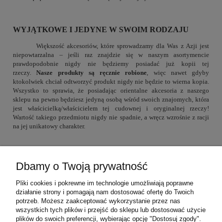
WYJĄTKOWE I JEDYNE W SWOIM RODZAJU
Większość akcesoriów, które sprowadzamy dla Was z Azji jest
niepowtarzalna – jeśli raz znajdzie się w naszym asortymencie
prawdopodobnie nigdy nie będziemy posiadać już kopii tej
rzeczy.
Nasze produkty są ręcznie robione
, więc nawet gdyby
ktokolwiek chciał odtworzyć produkt nigdy nie będzie to wierna kopia.
Wszystko to sprawia, że posiadając orientalne akcesoria z naszego
sklepu na pewno będziesz jedyną osobą wśród swoich znajomych, która
jest właścicielką/właścicielem tej cudownej i oryginalnej rzeczy!
Wartość takiego przedmiotu nigdy nie spadnie, a wręcz wzrośnie z racji
na jej unikatowy charakter.
Dbamy o Twoją prywatność
Warunki zakupów
Pliki cookies i pokrewne im technologie umożliwiają poprawne
działanie strony i pomagają nam dostosować ofertę do Twoich
Moje konto
potrzeb. Możesz zaakceptować wykorzystanie przez nas
wszystkich tych plików i przejść do sklepu lub dostosować użycie
plików do swoich preferencji, wybierając opcję "Dostosuj zgody".