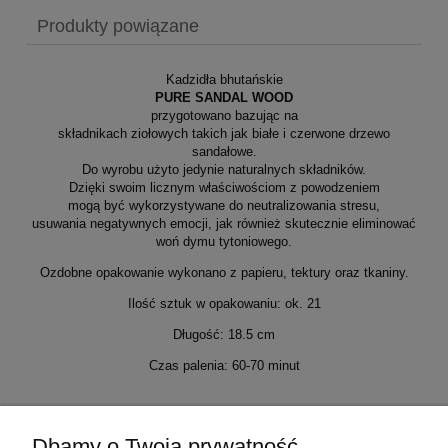
Produkty powiązane
Kadzidła bhutańskie
PURE SANDAL WOOD
przygotowano bazując na
składnikach ziołowych takich jak białe i czerwone drzewo
sandałowe.
Do wyrobu użyto jedynie naturalnych składników.
Dzięki swoim licznym właściwościom z powodzeniem
mogą być wykorzystywane do neutralizowania stresu,
usuwania negatywnych emocji, jak również skutecznie eliminować
woń dymu tytoniowego.
Ozdobne opakowanie wykonano z papieru, tektury oraz tkaniny.
Ilość sztuk w opakowaniu: ok. 21
Długość: 18.5 cm
Czas palenia: 60-70 minut
Dbamy o Twoją prywatność