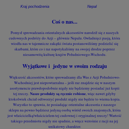
Kraj pochodzenia
Nepal
Coś o nas...
Pomysł sprowadzania orientalnych akcesoriów narodził się z naszych
cudownych podróży do Azji – głównie Nepalu. Owładnięci pasją, która
wiodła nas w tajemnicze zakątki świata postanowiliśmy podzielić się
skarbami, które co i raz napotykaliśmy na swojej drodze poprzez
niesamowitą kulturę krajów Południowego-Wschodu.
Wyjątkowe i jedyne w swoim rodzaju
Większość akcesoriów, które sprowadzamy dla Was z Azji Południowo-
Wschodniej jest niepowtarzalna – jeśli raz znajdzie się w naszym
asortymencie prawdopodobnie nigdy nie będziemy posiadać już kopii
Nasze produkty są ręcznie robione
tej rzeczy.
, więc nawet gdyby
ktokolwiek chciał odtworzyć produkt nigdy nie będzie to wierna kopia.
Wszystko to sprawia, że posiadając orientalne akcesoria z naszego
sklepu na pewno będziesz jedyną osobą wśród swoich znajomych, która
jest właścicielką/właścicielem tej cudownej i oryginalnej rzeczy! Wartość
takiego przedmiotu nigdy nie spadnie, a wręcz wzrośnie z racji na jej
unikatowy charakter.