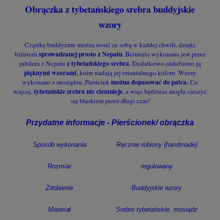
Obrączka z tybetańskiego srebra buddyjskie
wzory
Cząstkę buddyzmu można nosić ze sobą w każdej chwili, dzięki
sprowadzanej prosto z Nepalu
biżuterii
. Biżuteria wykonana jest przez
z tybetańskiego srebra
jubilera z Nepalu
. Dodatkowo ozdobiono ją
pięknymi wzorami
, które nadają jej orientalnego koloru. Wzory
można dopasować do palca.
wykonano z mosiądzu. Pierścień
Co
tybetańskie srebro nie ciemnieje
więcej,
, a więc będziesz mogła cieszyć
się blaskiem przez długi czas!
Przydatne informacje - Pierścionek/ obrączka
Sposób wykonania
Ręcznie robiony (handmade)
Rozmiar
regulowany
Zdobienie
Buddyjskie wzory
Materiał
Srebro tybetańskie, mosiądz