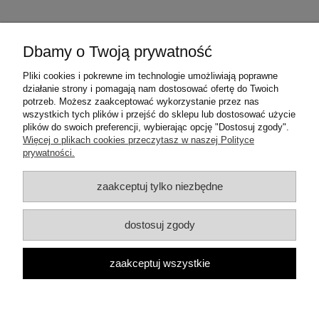
Dbamy o Twoją prywatność
Warunki zakupów
Pliki cookies i pokrewne im technologie umożliwiają poprawne
działanie strony i pomagają nam dostosować ofertę do Twoich
Moje konto
potrzeb. Możesz zaakceptować wykorzystanie przez nas
wszystkich tych plików i przejść do sklepu lub dostosować użycie
plików do swoich preferencji, wybierając opcję "Dostosuj zgody".
Informacje o sklepie
Więcej o plikach cookies przeczytasz w naszej Polityce
prywatności.
Dane teleadresowe:
zaakceptuj tylko niezbędne
ul. Mrówcza 3a
04-857 Warszawa
E-mail: dzambhala@dzambhala.pl
dostosuj zgody
Telefon:
+48 514 086 069
pokaż pełną wersję strony
zaakceptuj wszystkie
Facebook
Google Maps