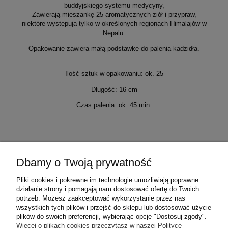
buddyjskiego systemu medycyny,
Zawierają mieszankę 25 aromatycznych ziół i przypraw,
niektóre występują tylko w określonych regionach Himalajów w
Nepalu.
Opakowanie zawiera małą podstawkę do palenia kadzidła.
Ilość sztuk w opakowaniu: ok. 25
Długość: 16 cm
Czas palenia: ok. 45 min.
Dbamy o Twoją prywatność
Warunki zakupów
Pliki cookies i pokrewne im technologie umożliwiają poprawne
działanie strony i pomagają nam dostosować ofertę do Twoich
Moje konto
potrzeb. Możesz zaakceptować wykorzystanie przez nas
wszystkich tych plików i przejść do sklepu lub dostosować użycie
plików do swoich preferencji, wybierając opcję "Dostosuj zgody".
Informacje o sklepie
Więcej o plikach cookies przeczytasz w naszej Polityce