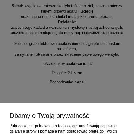
Skład:
wyjątkowa mieszanka tybetańskich ziół, zawiera między
innymi drzewo agaru i lukrecję
oraz inne cenne składniki himalajskiej aromatoterapii.
Działanie
:
zapach tego kadzidła wzmacnia zmysłowy nastrój zakochanych,
kadzidła idealnie nadają się do medytacji i odświeżenia otoczenia.
Solidne, grube tekturowe opakowanie obciągnięte bhutańskim
materiałem,
zamykane i otwierane przez skręcanie papierowego wentyla.
Ilość sztuk w opakowaniu: 37
Długość: 21.5 cm
Pochodzenie: Nepal
Dbamy o Twoją prywatność
Warunki zakupów
Pliki cookies i pokrewne im technologie umożliwiają poprawne
działanie strony i pomagają nam dostosować ofertę do Twoich