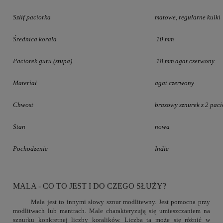
Szlif paciorka
matowe, regularne kulki
Średnica korala
10 mm
Paciorek guru (stupa)
18 mm agat czerwony
Materiał
agat czerwony
Chwost
brazowy sznurek z 2 pac
Stan
nowa
Pochodzenie
Indie
MALA - CO TO JEST I DO CZEGO SŁUŻY?
Mala jest to innymi słowy sznur modlitewny. Jest pomocna przy
modlitwach lub mantrach. Male charakteryzują się umieszczaniem na
sznurku konkretnej liczby koralików. Liczba ta może się różnić w