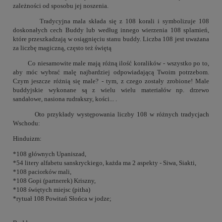
zależności od sposobu jej noszenia.
Tradycyjna mala składa się z 108 korali i symbolizuje 108
doskonałych cech Buddy lub według innego wierzenia 108 splamień,
które przeszkadzają w osiągnięciu stanu buddy. Liczba 108 jest uważana
za liczbę magiczną, często też świętą
Co niesamowite male mają różną ilość koralików - wszystko po to,
aby móc wybrać malę najbardziej odpowiadającą Twoim potrzebom.
Czym jeszcze różnią się male? - tym, z czego zostały zrobione! Male
buddyjskie wykonane są z wielu wielu materiałów np. drzewo
sandałowe, nasiona rudrakszy, kości... .
Oto przykłady występowania liczby 108 w różnych tradycjach
Wschodu:
Hinduizm:
*108 głównych Upaniszad,
*54 litery alfabetu sanskryckiego, każda ma 2 aspekty - Siwa, Siakti,
*108 paciorków mali,
*108 Gopi (partnerek) Kriszny,
*108 świętych miejsc (pitha)
*rytuał 108 Powitań Słońca w jodze;