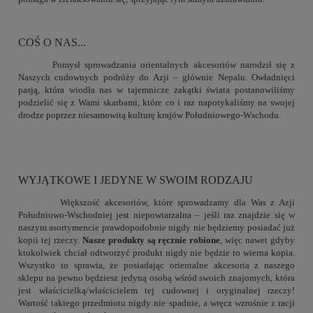
COŚ O NAS...
Pomysł sprowadzania orientalnych akcesoriów narodził się z
Naszych cudownych podróży do Azji – głównie Nepalu. Owładnięci
pasją, która wiodła nas w tajemnicze zakątki świata postanowiliśmy
podzielić się z Wami skarbami, które co i raz napotykaliśmy na swojej
drodze poprzez niesamowitą kulturę krajów Południowego-Wschodu.
WYJĄTKOWE I JEDYNE W SWOIM RODZAJU
Większość akcesoriów, które sprowadzamy dla Was z Azji
Południowo-Wschodniej jest niepowtarzalna – jeśli raz znajdzie się w
naszym asortymencie prawdopodobnie nigdy nie będziemy posiadać już
kopii tej rzeczy.
Nasze produkty są ręcznie robione
, więc nawet gdyby
ktokolwiek chciał odtworzyć produkt nigdy nie będzie to wierna kopia.
Wszystko to sprawia, że posiadając orientalne akcesoria z naszego
sklepu na pewno będziesz jedyną osobą wśród swoich znajomych, która
jest właścicielką/właścicielem tej cudownej i oryginalnej rzeczy!
Wartość takiego przedmiotu nigdy nie spadnie, a wręcz wzrośnie z racji