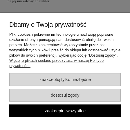
na jej unikatowy charakter.
Dbamy o Twoją prywatność
Warunki zakupów
Pliki cookies i pokrewne im technologie umożliwiają poprawne
działanie strony i pomagają nam dostosować ofertę do Twoich
Moje konto
potrzeb. Możesz zaakceptować wykorzystanie przez nas
wszystkich tych plików i przejść do sklepu lub dostosować użycie
plików do swoich preferencji, wybierając opcję "Dostosuj zgody".
Informacje o sklepie
Więcej o plikach cookies przeczytasz w naszej Polityce
prywatności.
Dane teleadresowe:
zaakceptuj tylko niezbędne
ul. Mrówcza 3a
04-857 Warszawa
E-mail: dzambhala@dzambhala.pl
dostosuj zgody
Telefon:
+48 514 086 069
pokaż pełną wersję strony
zaakceptuj wszystkie
Facebook