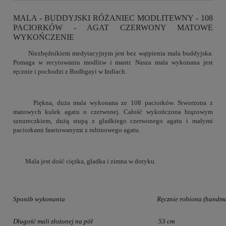
MALA - BUDDYJSKI RÓŻANIEC MODLITEWNY - 108
PACIORKÓW - AGAT CZERWONY MATOWE
WYKOŃCZENIE
Niezbędnikiem medytacyjnym jest bez wątpienia mala buddyjska.
Pomaga w recytowaniu modlitw i mantr. Nasza mala wykonana jest
ręcznie i pochodzi z Bodhgayi w Indiach.
Piękna, duża mala wykonana ze 108 paciorków. Stworzona z
matowych kulek agatu o czerwonej. Całość wykończona brązowym
sznureczkiem, dużą stupą z gładkiego czerwonego agatu i małymi
paciorkami fasetowanymi z rubinowego agatu.
Mala jest dość ciężka, gładka i zimna w dotyku.
Sposób wykonania
Ręcznie robiona (handm
Długość mali złożonej na pół
53 cm