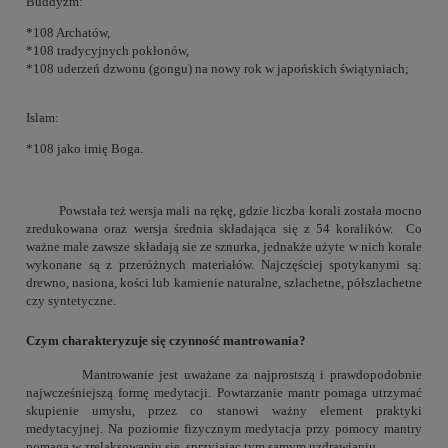
Buddyzm:
*108 Archatów,
*108 tradycyjnych pokłonów,
*108 uderzeń dzwonu (gongu) na nowy rok w japońskich świątyniach;
Islam:
*108 jako imię Boga.
Powstała też wersja mali na rękę, gdzie liczba korali została mocno
zredukowana oraz wersja średnia składająca się z 54 koralików. Co
ważne male zawsze składają sie ze sznurka, jednakże użyte w nich korale
wykonane są z przeróżnych materiałów. Najczęściej spotykanymi są:
drewno, nasiona, kości lub kamienie naturalne, szlachetne, półszlachetne
czy syntetyczne.
Czym charakteryzuje się czynność mantrowania?
Mantrowanie jest uważane za najprostszą i prawdopodobnie
najwcześniejszą formę medytacji. Powtarzanie mantr pomaga utrzymać
skupienie umysłu, przez co stanowi ważny element praktyki
medytacyjnej. Na poziomie fizycznym medytacja przy pomocy mantry
pomaga w zrelaksowaniu się, sprzyjając tym samym uzdrawianiu.