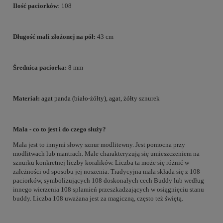
Ilość paciorków
: 108
Długość mali złożonej na pół:
43 cm
Średnica paciorka:
8 mm
Materiał:
agat panda (biało-żółty), agat, żółty
sznurek
Mala - co to jest i do czego służy?
Mala jest to innymi słowy sznur modlitewny. Jest pomocna przy
modlitwach lub mantrach. Male charakteryzują się umieszczeniem na
sznurku konkretnej liczby koralików. Liczba ta może się różnić w
zależności od sposobu jej noszenia. Tradycyjna mala składa się z 108
paciorków, symbolizujących 108 doskonałych cech Buddy lub według
innego wierzenia 108 splamień przeszkadzających w osiągnięciu stanu
buddy. Liczba 108 uważana jest za magiczną, często też świętą.