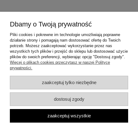
Dbamy o Twoją prywatność
Warunki zakupów
Pliki cookies i pokrewne im technologie umożliwiają poprawne
działanie strony i pomagają nam dostosować ofertę do Twoich
Moje konto
potrzeb. Możesz zaakceptować wykorzystanie przez nas
wszystkich tych plików i przejść do sklepu lub dostosować użycie
plików do swoich preferencji, wybierając opcję "Dostosuj zgody".
Informacje o sklepie
Więcej o plikach cookies przeczytasz w naszej Polityce
prywatności.
Dane teleadresowe:
zaakceptuj tylko niezbędne
ul. Mrówcza 3a
04-857 Warszawa
E-mail: dzambhala@dzambhala.pl
dostosuj zgody
Telefon:
+48 514 086 069
pokaż pełną wersję strony
zaakceptuj wszystkie
Facebook
Google Maps