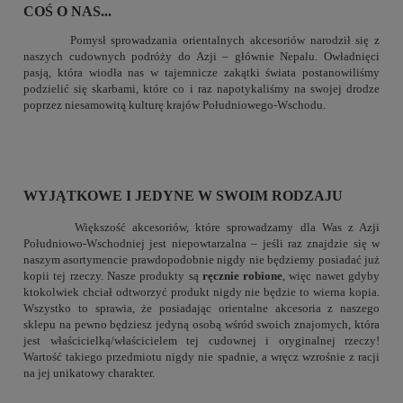
COŚ O NAS...
Pomysł sprowadzania orientalnych akcesoriów narodził się z
naszych cudownych podróży do Azji – głównie Nepalu. Owładnięci
pasją, która wiodła nas w tajemnicze zakątki świata postanowiliśmy
podzielić się skarbami, które co i raz napotykaliśmy na swojej drodze
poprzez niesamowitą kulturę krajów Południowego-Wschodu.
WYJĄTKOWE I JEDYNE W SWOIM RODZAJU
Większość akcesoriów, które sprowadzamy dla Was z Azji
Południowo-Wschodniej jest niepowtarzalna – jeśli raz znajdzie się w
naszym asortymencie prawdopodobnie nigdy nie będziemy posiadać już
kopii tej rzeczy. Nasze produkty są
ręcznie robione
, więc nawet gdyby
ktokolwiek chciał odtworzyć produkt nigdy nie będzie to wierna kopia.
Wszystko to sprawia, że posiadając orientalne akcesoria z naszego
sklepu na pewno będziesz jedyną osobą wśród swoich znajomych, która
jest właścicielką/właścicielem tej cudownej i oryginalnej rzeczy!
Wartość takiego przedmiotu nigdy nie spadnie, a wręcz wzrośnie z racji
na jej unikatowy charakter.