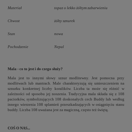
Materiał
topaz o lekko żółtym zabarwieniu
Chwost
żółty sznurek
Stan
nowa
Pochodzenie
Nepal
Mala - co to jest i do czego służy?
Mala jest to innymi słowy sznur modlitewny. Jest pomocna przy
modlitwach lub mantrach. Male charakteryzują się umieszczeniem na
sznurku konkretnej liczby koralików. Liczba ta może się różnić w
zależności od sposobu jej noszenia. Tradycyjna mala składa się z 108
paciorków, symbolizujących 108 doskonałych cech Buddy lub według
innego wierzenia 108 splamień przeszkadzających w osiągnięciu stanu
buddy. Liczba 108 uważana jest za magiczną, często też świętą.
COŚ O NAS...