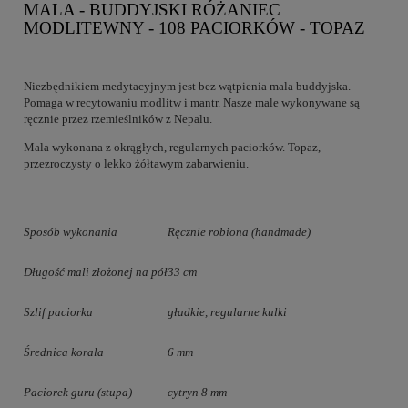
MALA - BUDDYJSKI RÓŻANIEC
MODLITEWNY - 108 PACIORKÓW - TOPAZ
Niezbędnikiem medytacyjnym jest bez wątpienia mala buddyjska.
Pomaga w recytowaniu modlitw i mantr. Nasze male wykonywane są
ręcznie przez rzemieślników z Nepalu.
Mala wykonana z okrągłych, regularnych paciorków. Topaz,
przezroczysty o lekko żółtawym zabarwieniu.
Sposób wykonania
Ręcznie robiona (handmade)
Długość mali złożonej na pół
33 cm
Szlif paciorka
gładkie, regularne kulki
Średnica korala
6 mm
Paciorek guru (stupa)
cytryn 8 mm