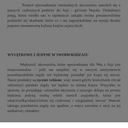
Pomysł sprowadzania orientalnych akcesoriów narodził się z
naszych cudownych podróży do Azji – głównie Nepalu. Owładnięci
pasją, która wiodła nas w tajemnicze zakątki świata postanowiliśmy
podzielić się skarbami, które co i raz napotykaliśmy na swojej drodze
poprzez niesamowitą kulturę krajów azjatyckich.
WYJĄTKOWE I JEDYNE W SWOIM RODZAJU
Większość akcesoriów, które sprowadzamy dla Was z Azji jest
niepowtarzalna – jeśli raz znajdzie się w naszym asortymencie
prawdopodobnie nigdy nie będziemy posiadać już kopii tej rzeczy.
Nasze produkty są
ręcznie robione
, więc nawet gdyby ktokolwiek chciał
odtworzyć produkt nigdy nie będzie to wierna kopia. Wszystko to
sprawia, że posiadając orientalne akcesoria z naszego sklepu na pewno
będziesz jedyną osobą wśród swoich znajomych, która jest
właścicielką/właścicielem tej cudownej i oryginalnej rzeczy! Wartość
takiego przedmiotu nigdy nie spadnie, a wręcz wzrośnie z racji na jej
unikatowy charakter.