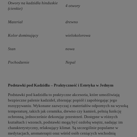
Otwory na kadzidła hinduskie
4 otwory
(cienkie)
Materiał
drewno
Kolor dominujący
wielokolorowa
Stan
nowa
Pochodzenie
Nepal
Podstawki pod Kadzidła – Praktyczność i Estetyka w Jednym
Podstawki pod kadzidła to praktyczne akcesoria, które umożliwiają
bezpieczne palenie kadzideł, zbierając popiół i zapobiegając jego
rozsypywaniu. Wykonane zazwyczaj z materiałów odpornych na wysoką
temperaturę, takich jak ceramika, drewno czy kamień, pełnią funkcję
ochronną, jednocześnie dekorując przestrzeń. Dostępne w różnych
kształtach i wzorach, podstawki mogą być ozdobą wnętrz, nadając im
charakterystyczny, relaksujący klimat. Są szczególnie popularne w
medytacjach, aromaterapii oraz wśród osób ceniących wschodnią