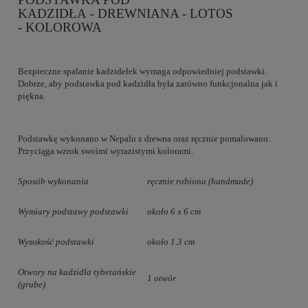
KADZIDŁA - DREWNIANA - LOTOS
- KOLOROWA
Bezpieczne spalanie kadzidełek wymaga odpowiedniej podstawki.
Dobrze, aby podstawka pod kadzidła była zarówno funkcjonalna jak i
piękna.
Podstawkę wykonano w Nepalu z drewna oraz ręcznie pomalowano.
Przyciąga wzrok swoimi wyrazistymi kolorami.
Sposób wykonania
ręcznie robiona (handmade)
Wymiary podstawy podstawki
około 6 x 6 cm
Wysokość podstawki
około 1.3 cm
Otwory na kadzidła tybetańskie
1 otwór
(grube)