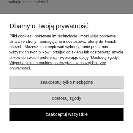
tradycję palenia kadzideł.
Dbamy o Twoją prywatność
Warunki zakupów
Pliki cookies i pokrewne im technologie umożliwiają poprawne
działanie strony i pomagają nam dostosować ofertę do Twoich
Moje konto
potrzeb. Możesz zaakceptować wykorzystanie przez nas
wszystkich tych plików i przejść do sklepu lub dostosować użycie
plików do swoich preferencji, wybierając opcję "Dostosuj zgody".
Informacje o sklepie
Więcej o plikach cookies przeczytasz w naszej Polityce
prywatności.
Dane teleadresowe:
zaakceptuj tylko niezbędne
ul. Mrówcza 3a
04-857 Warszawa
E-mail: dzambhala@dzambhala.pl
dostosuj zgody
Telefon:
+48 514 086 069
pokaż pełną wersję strony
zaakceptuj wszystkie
Facebook