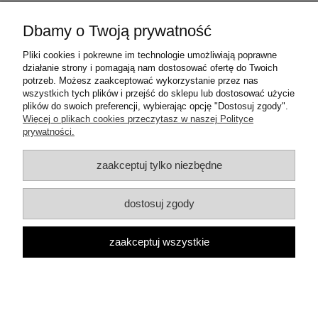
Dbamy o Twoją prywatność
Warunki zakupów
Pliki cookies i pokrewne im technologie umożliwiają poprawne
działanie strony i pomagają nam dostosować ofertę do Twoich
Moje konto
potrzeb. Możesz zaakceptować wykorzystanie przez nas
wszystkich tych plików i przejść do sklepu lub dostosować użycie
plików do swoich preferencji, wybierając opcję "Dostosuj zgody".
Informacje o sklepie
Więcej o plikach cookies przeczytasz w naszej Polityce
prywatności.
Dane teleadresowe:
zaakceptuj tylko niezbędne
ul. Mrówcza 3a
04-857 Warszawa
E-mail: dzambhala@dzambhala.pl
dostosuj zgody
Telefon:
+48 514 086 069
pokaż pełną wersję strony
zaakceptuj wszystkie
Facebook
Google Maps
Sklep internetowy Shoper.pl