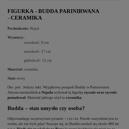
FIGURKA - BUDDA PARINIRWANA
- CERAMIKA
Pochodzenie:
Nepal
Wymiary:
wysokość: 9 cm
szerokość: 27 cm
głębokość: 12 cm
Materiał:
ceramika
Stan:
nowy
Oto jest. Jedyny taki. Wyjątkowy posążek Buddy w Parinirvanie.
Artysta-rzemieślnik
z Nepalu
wykonał tę figurkę
ręcznie oraz ręcznie
pomalował
. Materiał jakiego użył to
ceramika
.
Budda – stan umysłu czy osoba?
Odpowiadając na powyższe pytanie – i to i to. Przede wszystkim jest to
osoba, ale nie byle jaka! Szacuje się, że Budda urodził się około 480 lat
p.n.e.
Nigdy nie uważał się za Boga
(z resztą buddyści również go za