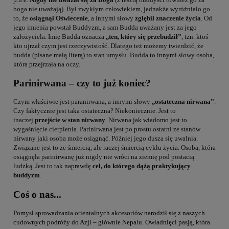
boga nie uważają). Był zwykłym człowiekiem, jednakże wyróżniało go
to, że
osiągnął Oświecenie
, a innymi słowy
zgłębił znaczenie życia
. Od
jego imienia powstał Buddyzm, a sam Budda uważany jest za jego
założyciela. Imię Budda oznacza
,,ten, który się przebudził”
, tzn. ktoś
kto ujrzał czym jest rzeczywistość. Dlatego też możemy twierdzić, że
budda (pisane małą literą) to stan umysłu. Budda to innymi słowy osoba,
która przejrzała na oczy.
Parinirwana – czy to już koniec?
Czym właściwie jest paranirwana, a innymi słowy
,,ostateczna nirwana”
.
Czy faktycznie jest taka ostateczna? Niekoniecznie. Jest to
inaczej
przejście w stan nirwany
. Nirwana jak wiadomo jest to
wygaśnięcie cierpienia. Parinirwana jest po prostu ostatni ze stanów
nirwany jaki osoba może osiągnąć. Później jego dusza się uwalnia.
Związane jest to ze śmiercią, ale raczej śmiercią cyklu życia. Osoba, która
osiągnęła parinirwanę już nigdy nie wróci na ziemię pod postacią
ludzką. Jest to tak naprawdę
cel, do którego dążą praktykujący
buddyzm
.
Coś o nas...
Pomysł sprowadzania orientalnych akcesoriów narodził się z naszych
cudownych podróży do Azji – głównie Nepalu. Owładnięci pasją, która