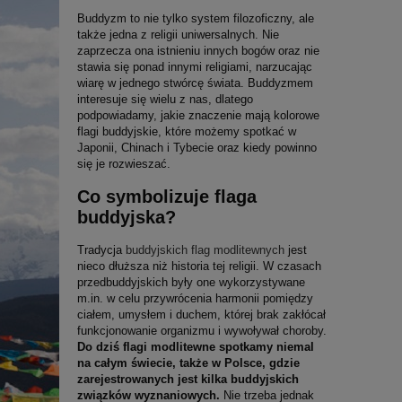
Buddyzm to nie tylko system filozoficzny, ale
także jedna z religii uniwersalnych. Nie
zaprzecza ona istnieniu innych bogów oraz nie
stawia się ponad innymi religiami, narzucając
wiarę w jednego stwórcę świata. Buddyzmem
interesuje się wielu z nas, dlatego
podpowiadamy, jakie znaczenie mają kolorowe
flagi buddyjskie, które możemy spotkać w
Japonii, Chinach i Tybecie oraz kiedy powinno
się je rozwieszać.
Co symbolizuje flaga
buddyjska?
Tradycja
buddyjskich flag modlitewnych
jest
nieco dłuższa niż historia tej religii. W czasach
przedbuddyjskich były one wykorzystywane
m.in. w celu przywrócenia harmonii pomiędzy
ciałem, umysłem i duchem, której brak zakłócał
funkcjonowanie organizmu i wywoływał choroby.
Do dziś flagi modlitewne spotkamy niemal
na całym świecie, także w Polsce, gdzie
zarejestrowanych jest kilka buddyjskich
związków wyznaniowych.
Nie trzeba jednak