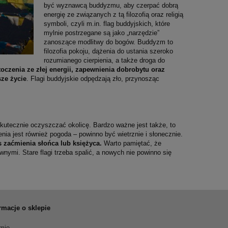
być wyznawcą buddyzmu, aby czerpać dobrą
energię ze związanych z tą filozofią oraz religią
symboli, czyli m.in. flag buddyjskich, które
mylnie postrzegane są jako „narzędzie”
zanoszące modlitwy do bogów. Buddyzm to
filozofia pokoju, dążenia do ustania szeroko
rozumianego cierpienia, a także droga do
toczenia ze złej energii, zapewnienia dobrobytu oraz
ze życie
. Flagi buddyjskie odpędzają zło, przynosząc
kutecznie oczyszczać okolicę. Bardzo ważne jest także, to
ia jest również pogoda – powinno być wietrznie i słonecznie.
s zaćmienia słońca lub księżyca.
Warto pamiętać, że
nymi. Stare flagi trzeba spalić, a nowych nie powinno się
rmacje o sklepie
rmie