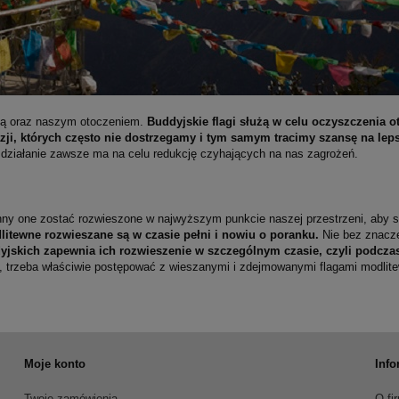
bą oraz naszym otoczeniem.
Buddyjskie flagi służą w celu oczyszczenia o
ji, których często nie dostrzegamy i tym samym tracimy szansę na leps
h działanie zawsze ma na celu redukcję czyhających na nas zagrożeń.
inny one zostać rozwieszone w najwyższym punkcie naszej przestrzeni, aby s
dlitewne rozwieszane są w czasie pełni i nowiu o poranku.
Nie bez znaczen
yjskich zapewnia ich rozwieszenie w szczególnym czasie, czyli podcza
, trzeba właściwie postępować z wieszanymi i zdejmowanymi flagami modlitew
Moje konto
Info
Twoje zamówienia
O fi