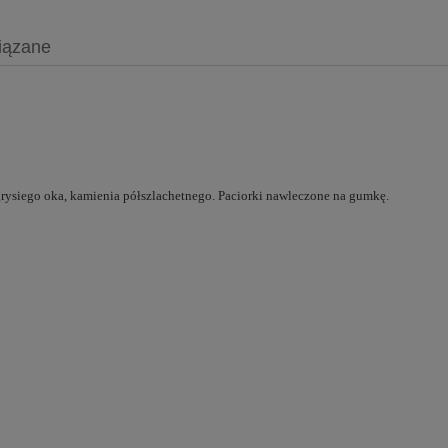
iązane
rysiego oka, kamienia półszlachetnego. Paciorki nawleczone na gumkę.