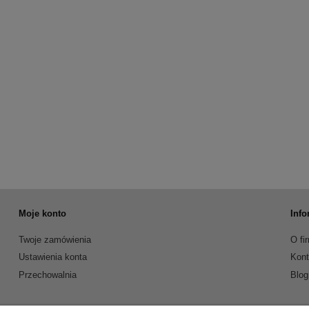
Moje konto
Info
Twoje zamówienia
O fi
Ustawienia konta
Kont
Przechowalnia
Blog