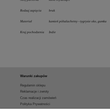
Rodzaj zapięcia
brak
Materiał
kamień półszlachetny - tygrysie oko, gumka
Kraj pochodzenia
Indie
Warunki zakupów
Regulamin sklepu
Reklamacje i zwroty
Czas realizacji zamówień
Polityka Prywatności