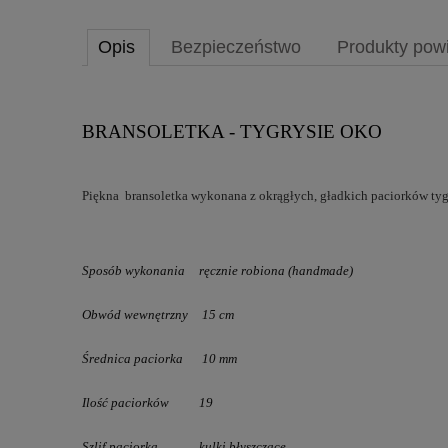
Opis
Bezpieczeństwo
Produkty pow
BRANSOLETKA - TYGRYSIE OKO
Piękna bransoletka wykonana z okrągłych, gładkich paciorków tyg
Sposób wykonania
ręcznie robiona (handmade)
Obwód
wewnętrzny
15 cm
Średnica paciorka
10 mm
Ilość paciorków
19
Szlif paciorka
kulki
błyszczące