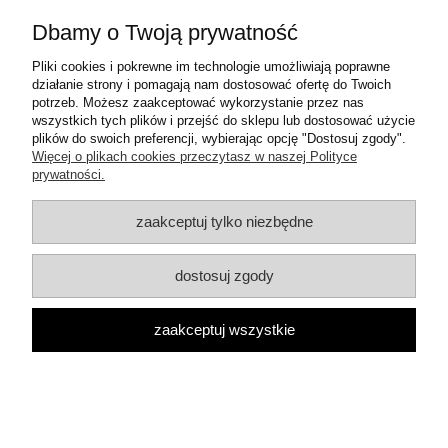
Moje konto
Dbamy o Twoją prywatność
Informacje o sklepie
Pliki cookies i pokrewne im technologie umożliwiają poprawne
działanie strony i pomagają nam dostosować ofertę do Twoich
potrzeb. Możesz zaakceptować wykorzystanie przez nas
Dane teleadresowe:
wszystkich tych plików i przejść do sklepu lub dostosować użycie
ul. Mrówcza 3a
plików do swoich preferencji, wybierając opcję "Dostosuj zgody".
04-857 Warszawa
Więcej o plikach cookies przeczytasz w naszej Polityce
E-mail: dzambhala@dzambhala.pl
prywatności.
Telefon:
+48 514 086 069
zaakceptuj tylko niezbędne
pokaż pełną wersję strony
dostosuj zgody
Facebook
Google Maps
zaakceptuj wszystkie
Sklep internetowy Shoper.pl