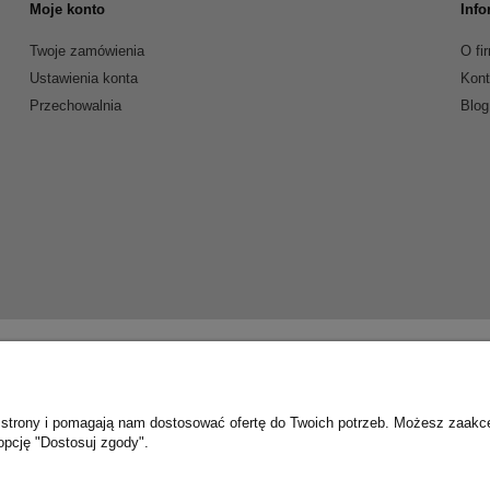
Moje konto
Info
Twoje zamówienia
O fi
Ustawienia konta
Kont
Przechowalnia
Blog
ie strony i pomagają nam dostosować ofertę do Twoich potrzeb. Możesz zaakc
Sklep internetowy Shoper.pl
opcję "Dostosuj zgody".