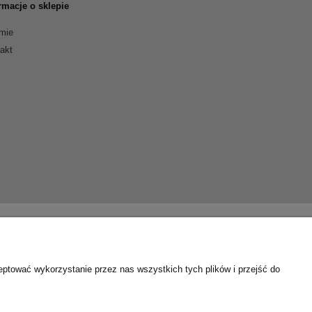
rmacje o sklepie
rmie
akt
eptować wykorzystanie przez nas wszystkich tych plików i przejść do