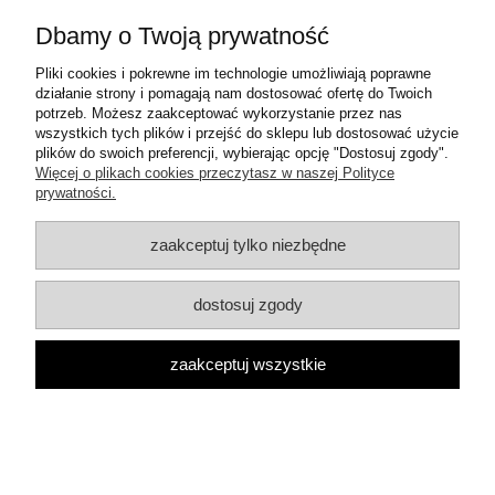
Warunki zakupów
Dbamy o Twoją prywatność
Moje konto
Pliki cookies i pokrewne im technologie umożliwiają poprawne
działanie strony i pomagają nam dostosować ofertę do Twoich
potrzeb. Możesz zaakceptować wykorzystanie przez nas
Informacje o sklepie
wszystkich tych plików i przejść do sklepu lub dostosować użycie
plików do swoich preferencji, wybierając opcję "Dostosuj zgody".
Więcej o plikach cookies przeczytasz w naszej Polityce
Dane teleadresowe:
prywatności.
ul. Mrówcza 3a
04-857 Warszawa
E-mail: dzambhala@dzambhala.pl
zaakceptuj tylko niezbędne
Telefon:
+48 514 086 069
dostosuj zgody
pokaż pełną wersję strony
Facebook
zaakceptuj wszystkie
Google Maps
Sklep internetowy Shoper.pl