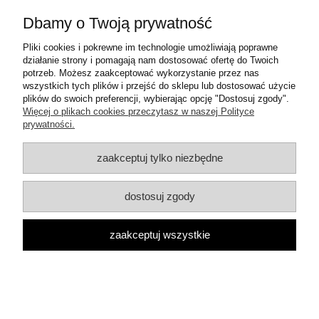
Warunki zakupów
Dbamy o Twoją prywatność
Moje konto
Pliki cookies i pokrewne im technologie umożliwiają poprawne
działanie strony i pomagają nam dostosować ofertę do Twoich
potrzeb. Możesz zaakceptować wykorzystanie przez nas
Informacje o sklepie
wszystkich tych plików i przejść do sklepu lub dostosować użycie
plików do swoich preferencji, wybierając opcję "Dostosuj zgody".
Więcej o plikach cookies przeczytasz w naszej Polityce
Dane teleadresowe:
prywatności.
ul. Mrówcza 3a
04-857 Warszawa
E-mail: dzambhala@dzambhala.pl
zaakceptuj tylko niezbędne
Telefon:
+48 514 086 069
dostosuj zgody
pokaż pełną wersję strony
Facebook
zaakceptuj wszystkie
Google Maps
Sklep internetowy Shoper.pl